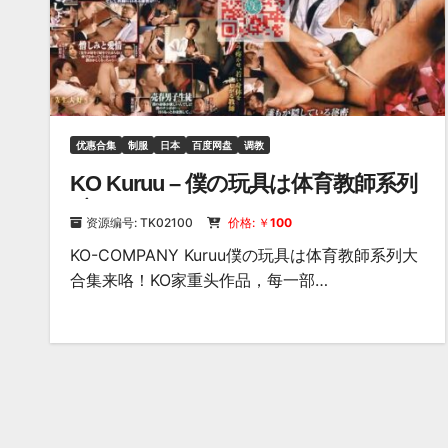
优惠合集
制服
日本
百度网盘
调教
KO Kuruu – 僕の玩具は体育教師系列
3部
资源编号: TK02100
价格: ￥
100
KO-COMPANY Kuruu僕の玩具は体育教師系列大
合集来咯！KO家重头作品，每一部…