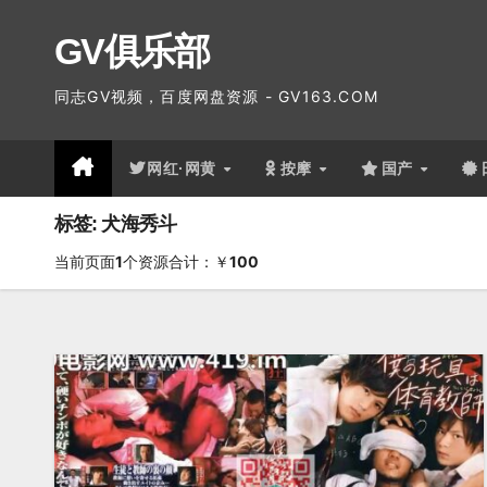
跳
GV俱乐部
至
内
同志GV视频，百度网盘资源 - GV163.COM
容
网红·网黄
按摩
国产
标签: 犬海秀斗
当前页面
1
个资源合计：￥
100