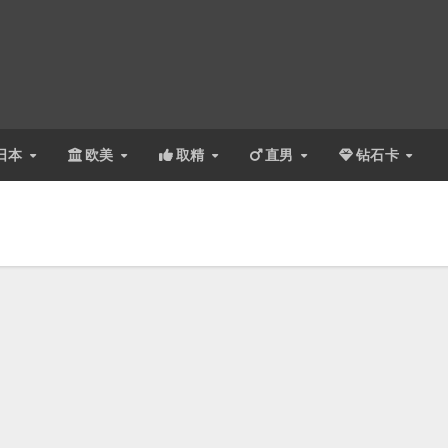
日本
欧美
取精
直男
钻石卡