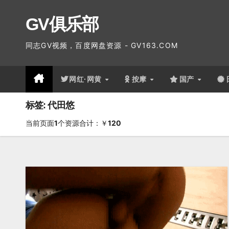
跳
GV俱乐部
至
内
同志GV视频，百度网盘资源 - GV163.COM
容
网红·网黄
按摩
国产
标签: 代田悠
当前页面
1
个资源合计：￥
120