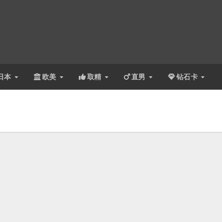
日本
欧美
取精
直男
钻石卡