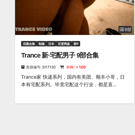
9部
优惠合集
制服
日本
百度网盘
群P
Trance 新·宅配男子 9部合集
资源编号: SI17120
价格: ￥
120
Trance家 快递系列，国内有美团、顺丰小哥，日
本有宅配系列。毕竟宅配这个行业，都是直…